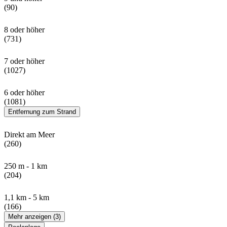
(90)
8 oder höher
(731)
7 oder höher
(1027)
6 oder höher
(1081)
Entfernung zum Strand
Direkt am Meer
(260)
250 m - 1 km
(204)
1,1 km - 5 km
(166)
Mehr anzeigen (3)