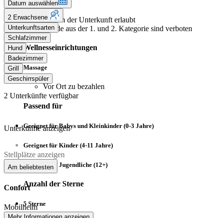
Hund erlaubt
Datum auswählen
2 Erwachsene
Falls in der Unterkunft erlaubt
Unterkunftsarten
Hunde aus der 1. und 2. Kategorie sind verboten
Schlafzimmer
Wellnesseinrichtungen
Hund
Badezimmer
Massage
Grill
Geschirrspüler
Vor Ort zu bezahlen
2
Unterkünfte verfügbar
Passend für
Geeignet für Babys und Kleinkinder (0-3 Jahre)
Unterkünfte anzeigen
Geeignet für Kinder (4-11 Jahre)
Stellplätze anzeigen
Geeignet für Jugendliche (12+)
Am beliebtesten
Anzahl der Sterne
Confort
5 Sterne
Mobilheim
Mehr Informationen anzeigen