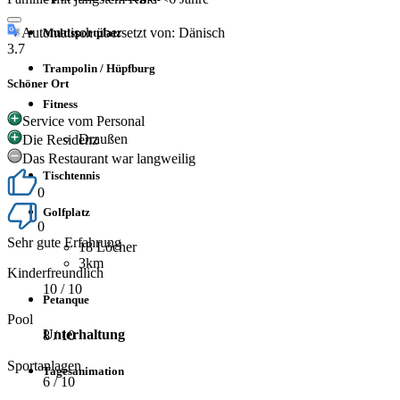
Automatisch übersetzt von: Dänisch
Multisportplatz
3.7
Trampolin / Hüpfburg
Schöner Ort
Fitness
Service vom Personal
Draußen
Die Residenz
Das Restaurant war langweilig
Tischtennis
0
Golfplatz
0
Sehr gute Erfahrung
18 Löcher
3km
Kinderfreundlich
10
/ 10
Petanque
Pool
Unterhaltung
8
/ 10
Sportanlagen
Tagesanimation
6
/ 10