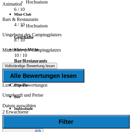
Hochsaison
Animation
6
/ 10
Mini-Club
Bars & Restaurants
4
/ 10
Hochsaison
Umgebung des Campingplatzes
Geschäfte
8
/ 10
Kleiner Markt
Mitarbeiter des Campingplatzes
10
/ 10
Bar/Restaurants
Vollständige Bewertung lesen
Restaurant
Alle Bewertungen lesen
LuxCamp Bewertungen
Pizzeria
Unterkunft und Preise
Bar
Datum auswählen
Imbissbude
2 Erwachsene
Hunde auf dem Platz
Filter