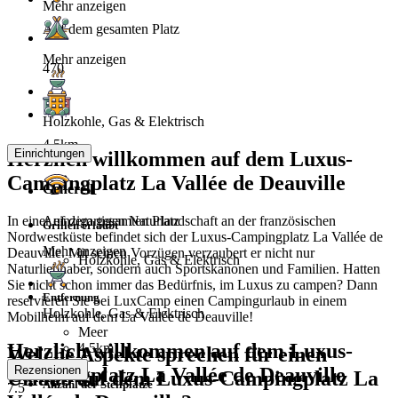
Mehr anzeigen
Auf dem gesamten Platz
Mehr anzeigen
470
Holzkohle, Gas & Elektrisch
4.5km
Einrichtungen
Herzlich willkommen auf dem Luxus-
Campingplatz La Vallée de Deauville
Generell
In einer einzigartigen Naturlandschaft an der französischen
Auf dem gesamten Platz
Grillen erlaubt
Nordwestküste befindet sich der Luxus-Campingplatz La Vallée de
Mehr anzeigen
Deauville. Mit seinen Vorzügen verzaubert er nicht nur
Holzkohle, Gas & Elektrisch
Naturliebhaber, sondern auch Sportskanonen und Familien. Hatten
Sie nicht schon immer das Bedürfnis, im Luxus zu campen? Dann
Entfernung
reservieren Sie bei LuxCamp einen Campingurlaub in einem
Holzkohle, Gas & Elektrisch
Mobilheim auf dem La Vallée de Deauville!
Meer
Herzlich willkommen auf dem Luxus-
4.5km
Welche Aspekte sprechen für einen
Campingplatz La Vallée de Deauville
Rezensionen
Urlaub auf dem Luxus-Campingplatz La
Anzahl der Stellplätze
7.5