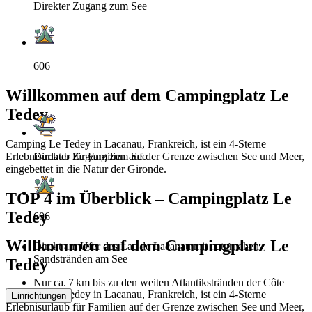
Direkter Zugang zum See
606
Willkommen auf dem Campingplatz Le
Tedey
Camping Le Tedey in Lacanau, Frankreich, ist ein 4‑Sterne
Erlebnisurlaub für Familien auf der Grenze zwischen See und Meer,
Direkter Zugang zum See
eingebettet in die Natur der Gironde.
TOP 4 im Überblick – Campingplatz Le
Tedey
606
Willkommen auf dem Campingplatz Le
Direkt am Ufer des Lac de Lacanau mit naturnahen
Sandstränden am See
Tedey
Nur ca. 7 km bis zu den weiten Atlantikstränden der Côte
Camping Le Tedey in Lacanau, Frankreich, ist ein 4‑Sterne
d’Argent
Einrichtungen
Erlebnisurlaub für Familien auf der Grenze zwischen See und Meer,