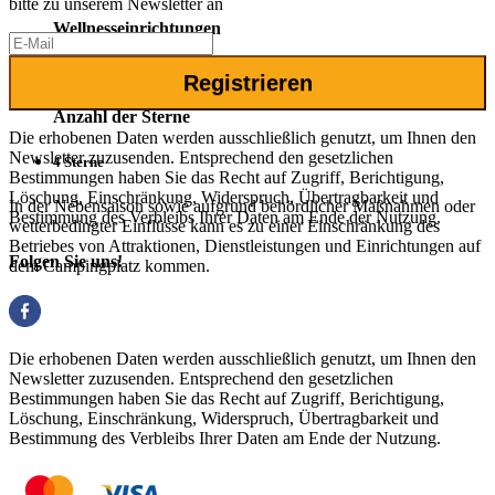
bitte zu unserem Newsletter an
Wellnesseinrichtungen
Massage
Registrieren
Anzahl der Sterne
Die erhobenen Daten werden ausschließlich genutzt, um Ihnen den
Newsletter zuzusenden. Entsprechend den gesetzlichen
4 Sterne
Bestimmungen haben Sie das Recht auf Zugriff, Berichtigung,
Löschung, Einschränkung, Widerspruch, Übertragbarkeit und
In der Nebensaison sowie aufgrund behördlicher Maßnahmen oder
Bestimmung des Verbleibs Ihrer Daten am Ende der Nutzung.
wetterbedingter Einflüsse kann es zu einer Einschränkung des
Betriebes von Attraktionen, Dienstleistungen und Einrichtungen auf
Folgen Sie uns!
dem Campingplatz kommen.
Die erhobenen Daten werden ausschließlich genutzt, um Ihnen den
Newsletter zuzusenden. Entsprechend den gesetzlichen
Bestimmungen haben Sie das Recht auf Zugriff, Berichtigung,
Löschung, Einschränkung, Widerspruch, Übertragbarkeit und
Bestimmung des Verbleibs Ihrer Daten am Ende der Nutzung.