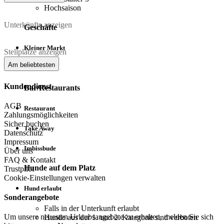
Hochsaison
Unterkünfte anzeigen
Geschäfte
Kleiner Markt
Stellplätze anzeigen
Am beliebtesten
Bäckerei
Kundendienst
Bar/Restaurants
AGB
Restaurant
Zahlungsmöglichkeiten
Sicher buchen
Take Away
Datenschutz
Impressum
Imbissbude
Über uns
FAQ & Kontakt
Hunde auf dem Platz
Trustpilot
Cookie-Einstellungen verwalten
Hund erlaubt
Sonderangebote
Falls in der Unterkunft erlaubt
Um unsere neuesten Urlaubsangebote zu erhalten, melden Sie sich
Hunde aus der 1. und 2. Kategorie sind verboten