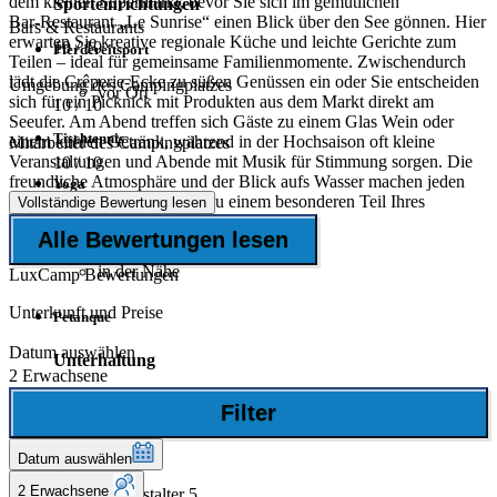
dem kleinen Supermarkt, bevor Sie sich im gemütlichen
Sporteinrichtungen
Bar‑Restaurant „Le Sunrise“ einen Blick über den See gönnen. Hier
Bars & Restaurants
erwarten Sie kreative regionale Küche und leichte Gerichte zum
10
/ 10
Pferdereitsport
Teilen – ideal für gemeinsame Familienmomente. Zwischendurch
lädt die Crêperie‑Ecke zu süßen Genüssen ein oder Sie entscheiden
Umgebung des Campingplatzes
vor Ort
sich für ein Picknick mit Produkten aus dem Markt direkt am
10
/ 10
Seeufer. Am Abend treffen sich Gäste zu einem Glas Wein oder
Tischtennis
einem kühlen Getränk, während in der Hochsaison oft kleine
Mitarbeiter des Campingplatzes
Veranstaltungen und Abende mit Musik für Stimmung sorgen. Die
10
/ 10
freundliche Atmosphäre und der Blick aufs Wasser machen jeden
Yoga
Restaurant‑ oder Barbesuch zu einem besonderen Teil Ihres
Vollständige Bewertung lesen
Urlaubs.
Golfplatz
Alle Bewertungen lesen
in der Nähe
LuxCamp Bewertungen
Unterkunft und Preise
Petanque
Datum auswählen
Unterhaltung
2 Erwachsene
Abendunterhaltung
Filter
Mini-Club
Datum auswählen
2 Erwachsene
Mindestalter 5