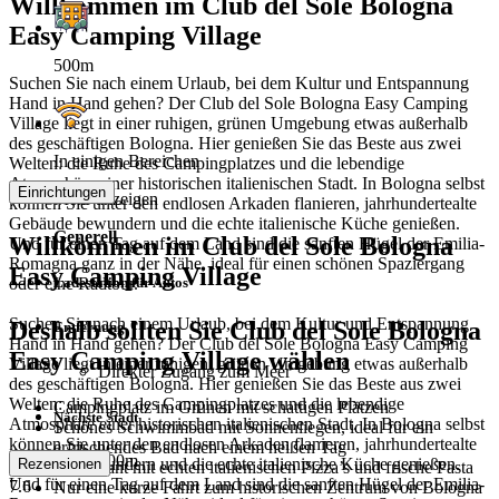
Willkommen im Club del Sole Bologna
Easy Camping Village
500m
Suchen Sie nach einem Urlaub, bei dem Kultur und Entspannung
Hand in Hand gehen? Der Club del Sole Bologna Easy Camping
Village liegt in einer ruhigen, grünen Umgebung etwas außerhalb
des geschäftigen Bologna. Hier genießen Sie das Beste aus zwei
In einigen Bereichen
Welten: die Ruhe des Campingplatzes und die lebendige
Atmosphäre einer historischen italienischen Stadt. In Bologna selbst
Einrichtungen
Mehr anzeigen
können Sie unter den endlosen Arkaden flanieren, jahrhundertealte
Gebäude bewundern und die echte italienische Küche genießen.
Generell
Willkommen im Club del Sole Bologna
Und für einen Tag auf dem Land sind die sanften Hügel der Emilia-
Romagna ganz in der Nähe, ideal für einen schönen Spaziergang
Easy Camping Village
oder eine Radtour.
Ladestation für Autos
Suchen Sie nach einem Urlaub, bei dem Kultur und Entspannung
Deshalb sollten Sie Club del Sole Bologna
Entfernung
Hand in Hand gehen? Der Club del Sole Bologna Easy Camping
Easy Camping Village wählen
Village liegt in einer ruhigen, grünen Umgebung etwas außerhalb
Direkter Zugang zum Meer
des geschäftigen Bologna. Hier genießen Sie das Beste aus zwei
Welten: die Ruhe des Campingplatzes und die lebendige
Campingplatz im Grünen mit schattigen Plätzen
Nächste Stadt
Atmosphäre einer historischen italienischen Stadt. In Bologna selbst
Schönes Schwimmbad mit Sonnenliegen, ideal für ein
können Sie unter den endlosen Arkaden flanieren, jahrhundertealte
erfrischendes Bad nach einem heißen Tag
500m
Gebäude bewundern und die echte italienische Küche genießen.
Rezensionen
Restaurant mit echten italienischen Pizza’s und frische Pasta
Und für einen Tag auf dem Land sind die sanften Hügel der Emilia-
7.6
Nur eine kurze Fahrt zum historischen Zentrum von Bologna