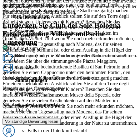
plaudern oder einen Drink auf der Terrasse zu nehmen. Dank seiner
genießen Sie einen Cappuccino unter den berühmten Portici, den
kostenpflichtig
08 07 2025
günstigen Lage ist dies der ideale Ort, um sich von einem Tag voller
charakteristischen Kolonnaden, die die Stadt einzigartig machen.
Paar
Erkundungen in der Stadt zu erholen.
Für einen spektakulären Ausblick sollten Sie auf den Torre degli
Bar/Restaurants
Asinelli steigen. Unterwegs mit Kindern? Besuchen Sie das
4
Entdecken Sie Club del Sole Bologna
interaktive Wissenschaftsmuseum Museo della Specola oder
Restaurant
Easy Camping Village und seine
genießen Sie die vielen Köstlichkeiten auf den Märkten im
Hat super gepasst
Quadrilatero-Viertel. Und wenn Sie noch mehr erkunden möchten,
Umgebung
Pizzeria
machen Sie einen Tagesausflug nach Modena, das für seinen
Bus direkt zum cp
Balsamico-Essig berühmt ist, oder einen Ausflug in die Hügel der
Emilia-Romagna, um eine Wanderung in der Natur zu unternehmen.
Bologna ist eine Stadt, die Sie immer wieder überraschen wird.
Bar
1
Schlendern Sie über die stimmungsvolle Piazza Maggiore,
bewundern Sie die beeindruckende Basilica di San Petronio und
Take Away
0
genießen Sie einen Cappuccino unter den berühmten Portici, den
Gutes Service, vor allem Öffnungszeiten super
charakteristischen Kolonnaden, die die Stadt einzigartig machen.
Sanitäranlagen
Für einen spektakulären Ausblick sollten Sie auf den Torre degli
Umgebung des Campingplatzes
Asinelli steigen. Unterwegs mit Kindern? Besuchen Sie das
Waschmaschine
6
/ 10
interaktive Wissenschaftsmuseum Museo della Specola oder
genießen Sie die vielen Köstlichkeiten auf den Märkten im
Mitarbeiter des Campingplatzes
Hunde auf dem Platz
Quadrilatero-Viertel. Und wenn Sie noch mehr erkunden möchten,
10
/ 10
machen Sie einen Tagesausflug nach Modena, das für seinen
Balsamico-Essig berühmt ist, oder einen Ausflug in die Hügel der
Hund erlaubt
Vollständige Bewertung lesen
Emilia-Romagna, um eine Wanderung in der Natur zu unternehmen.
Falls in der Unterkunft erlaubt