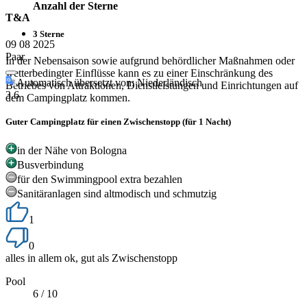
Anzahl der Sterne
T&A
3 Sterne
09 08 2025
Paar
In der Nebensaison sowie aufgrund behördlicher Maßnahmen oder
wetterbedingter Einflüsse kann es zu einer Einschränkung des
Automatisch übersetzt von: Niederländisch
Betriebes von Attraktionen, Dienstleistungen und Einrichtungen auf
3.6
dem Campingplatz kommen.
Guter Campingplatz für einen Zwischenstopp (für 1 Nacht)
in der Nähe von Bologna
Busverbindung
für den Swimmingpool extra bezahlen
Sanitäranlagen sind altmodisch und schmutzig
1
0
alles in allem ok, gut als Zwischenstopp
Pool
6
/ 10