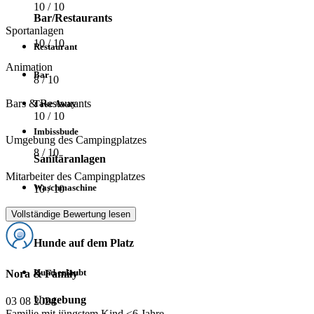
10
/ 10
Bar/Restaurants
Sportanlagen
10
/ 10
Restaurant
Animation
Bar
8
/ 10
Bars & Restaurants
Take Away
10
/ 10
Imbissbude
Umgebung des Campingplatzes
8
/ 10
Sanitäranlagen
Mitarbeiter des Campingplatzes
Waschmaschine
10
/ 10
Vollständige Bewertung lesen
Trockner
Hunde auf dem Platz
Hund erlaubt
Nora & Family
Umgebung
03 08 2024
Familie mit jüngstem Kind <6 Jahre