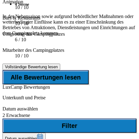
Animation
4 Sterne
10
/ 10
In der Nebensaison sowie aufgrund behördlicher Maßnahmen oder
Bars & Restaurants
wetterbedingter Einflüsse kann es zu einer Einschränkung des
10
/ 10
Betriebes von Attraktionen, Dienstleistungen und Einrichtungen auf
dem Campingplatz kommen.
Umgebung des Campingplatzes
6
/ 10
Mitarbeiter des Campingplatzes
10
/ 10
Vollständige Bewertung lesen
Alle Bewertungen lesen
LuxCamp Bewertungen
Unterkunft und Preise
Datum auswählen
2 Erwachsene
Filter
Datum auswählen