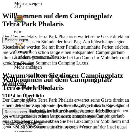
Mehr anzeigen
312
Willkommen auf dem Campingplatz
Terra Park Phalaris
6km
Der Campingplatz Terra Park Phalaris erwartet seine Gäste direkt an
Einrichtungen
einem der schönsten Strände der Insel Pag. Am hübsch angelegten
Kieselstrand werden Sie mit Ihrer Familie traumhafte Ferien erleben.
Generell
Sie wünschen sich schon lange einen entspannten Campingurlaub
Auf dem gesamten Platz
direkt am Meer? Dann buchen Sie bei LuxCamp Ihr Mobilheim und
genießen Sie den Sommer im Camping Luxus!
Entfernung
Mehr anzeigen
Warum sollten Sie diesen Campingplatz
Strand: direkter Zugang
Willkommen auf dem Campingplatz
wählen?
Terra Park Phalaris
Anzahl der Stellplätze
TOP 4 im Überblick:
312
Der Campingplatz Terra Park Phalaris erwartet seine Gäste direkt an
einem der schönsten Strände der Insel Pag. Am hübsch angelegten
Direkter Zugang zum geschmackvoll gestalteten Kieselstrand
Kieselstrand werden Sie mit Ihrer Familie traumhafte Ferien erleben.
Luxus-Camping im luxuriös ausgestatteten Mobilheim
Lokale Bedingungen
Rezensionen
Sie wünschen sich schon lange einen entspannten Campingurlaub
Eng mit der Natur verbunden, zum Beispiel bei
8.2
direkt am Meer? Dann buchen Sie bei LuxCamp Ihr Mobilheim und
Spaziergängen am Meer
Flach
Gesamtbewertung für
genießen Sie den Sommer im Camping Luxus!
Mit 2500 Sonnenstunden ist gutes Wetter auf der Insel quasi