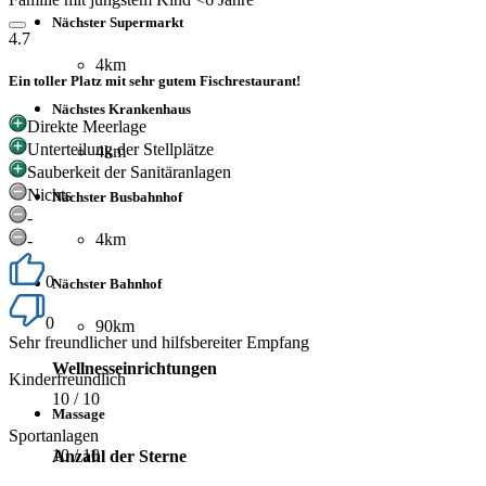
Nächster Supermarkt
4.7
4km
Ein toller Platz mit sehr gutem Fischrestaurant!
Nächstes Krankenhaus
Direkte Meerlage
Unterteilung der Stellplätze
4km
Sauberkeit der Sanitäranlagen
Nichts
Nächster Busbahnhof
-
4km
-
0
Nächster Bahnhof
0
90km
Sehr freundlicher und hilfsbereiter Empfang
Wellnesseinrichtungen
Kinderfreundlich
10
/ 10
Massage
Sportanlagen
10
/ 10
Anzahl der Sterne