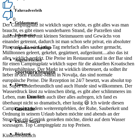
1
Fahrradverleih
0
Geldautomat
Der Campingplatz ist wirklich super schön, es gibt alles was man
braucht, es gibt einen wunderbaren Strand, die Parzellen sind
Information
äußerst groß und mit kleinen Steinmauern und Gewächs von
einander getrennt, dadurch ist man schon sehr privat, ein absoluter
Pluspunkt. Es wird jeden Tag mehrfach alles sauber gemacht,
organisierte Ausflüge
Mülltonnen geleert, gekehrt, gegärtnert, aufgeräumt....also das ist
alles wirklich perfekt. Die Preise im Restaurant und in der Bar sind
Angeln/Fischen
für einen Campingplatz wirklich super für die aktuellen Kroatischen
Preisverhältnisse. Der Markt ist wirklich überteuert, da solltet ihr
Sporteinrichtungen
lieber in den Plodine-Markt in Novalja, das sind normale
europäische Preise. Die Rezeption ist 24/7 besetzt, was absolut top
Fitness
ist. Super kinderfreundlich und auch Hunde sind willkommen. Der
Wasserdruck lässt zu wünschen übrig, es gibt aber schlimmeres im
Draußen
Leben, man kann sich auch über alles aufregen, ich fand es
überhaupt nicht so dramatisch, eher lustig 😆 Ich würde diesen
Campingplatz jedem weiterempfehlen, der Ruhe, Sauberkeit und
Geschäfte
Ordnung in seinem Urlaub haben möchte und abends an der
Strandbar ein Getränk genießen möchte, direkt auf dem Wasser
Kleiner Markt
sozusagen. Top Campingplatz zu top Preisen.
Bäckerei
Kinderfreundlich