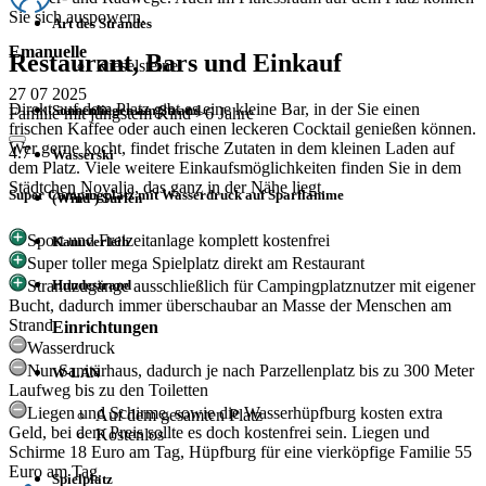
Sie sich auspowern.
Art des Strandes
Emanuelle
Restaurant, Bars und Einkauf
Kieselsteine
27 07 2025
Direkt auf dem Platz gibt es eine kleine Bar, in der Sie einen
Sonnenliegen am Strand
Familie mit jüngstem Kind >6 Jahre
frischen Kaffee oder auch einen leckeren Cocktail genießen können.
Wer gerne kocht, findet frische Zutaten in dem kleinen Laden auf
4.7
Wasserski
dem Platz. Viele weitere Einkaufsmöglichkeiten finden Sie in dem
Städtchen Novalja, das ganz in der Nähe liegt.
Super Campingplatz mit Wasserdruck auf Sparflamme
(Wind-) Surfen
Sport und Freizeitanlage komplett kostenfrei
Kanuverleih
Super toller mega Spielplatz direkt am Restaurant
Hundestrand
Strandzugänge ausschließlich für Campingplatznutzer mit eigener
Bucht, dadurch immer überschaubar an Masse der Menschen am
Strand
Einrichtungen
Wasserdruck
Nur Sanitärhaus, dadurch je nach Parzellenplatz bis zu 300 Meter
W-LAN
Laufweg bis zu den Toiletten
Liegen und Schirme, sowie die Wasserhüpfburg kosten extra
Auf dem gesamten Platz
Geld, bei dem Preis sollte es doch kostenfrei sein. Liegen und
Kostenlos
Schirme 18 Euro am Tag, Hüpfburg für eine vierköpfige Familie 55
Euro am Tag.
Spielplatz