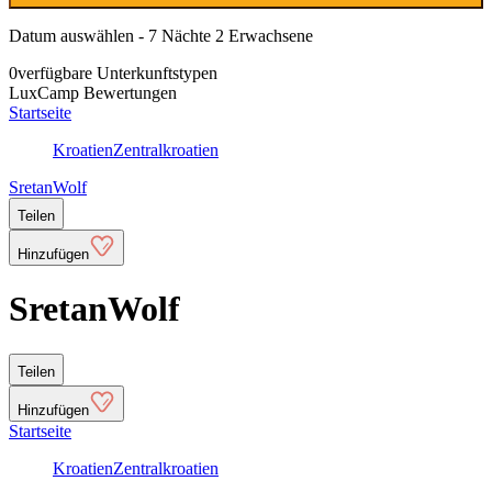
Datum auswählen - 7 Nächte 2 Erwachsene
0
verfügbare Unterkunftstypen
LuxCamp Bewertungen
Startseite
Kroatien
Zentralkroatien
SretanWolf
Teilen
Hinzufügen
SretanWolf
Teilen
Hinzufügen
Startseite
Kroatien
Zentralkroatien