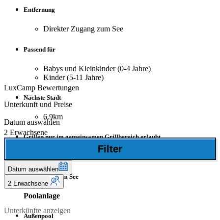
Entfernung
Direkter Zugang zum See
Passend für
Babys und Kleinkinder (0-4 Jahre)
Kinder (5-11 Jahre)
LuxCamp Bewertungen
Nächste Stadt
Unterkunft und Preise
6.9km
Datum auswählen
2 Erwachsene
Grillen nur im gemeinsamen Grillbereich erlaubt
Filter
Entfernung zum Strand
Datum auswählen
Direkt an einem See
2 Erwachsene
Poolanlage
Unterkünfte anzeigen
Außenpool