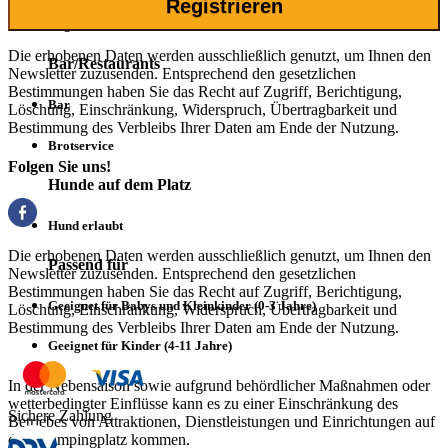
Registrieren
Bogenschießen
Die erhobenen Daten werden ausschließlich genutzt, um Ihnen den
Bar/Restaurants
Newsletter zuzusenden. Entsprechend den gesetzlichen
Bestimmungen haben Sie das Recht auf Zugriff, Berichtigung,
Bar
Löschung, Einschränkung, Widerspruch, Übertragbarkeit und
Bestimmung des Verbleibs Ihrer Daten am Ende der Nutzung.
Brotservice
Folgen Sie uns!
Hunde auf dem Platz
Hund erlaubt
Die erhobenen Daten werden ausschließlich genutzt, um Ihnen den
Passend für
Newsletter zuzusenden. Entsprechend den gesetzlichen
Bestimmungen haben Sie das Recht auf Zugriff, Berichtigung,
Geeignet für Babys und Kleinkinder (0-3 Jahre)
Löschung, Einschränkung, Widerspruch, Übertragbarkeit und
Bestimmung des Verbleibs Ihrer Daten am Ende der Nutzung.
Geeignet für Kinder (4-11 Jahre)
In der Nebensaison sowie aufgrund behördlicher Maßnahmen oder
wetterbedingter Einflüsse kann es zu einer Einschränkung des
Sichere Zahlung
Betriebes von Attraktionen, Dienstleistungen und Einrichtungen auf
dem Campingplatz kommen.