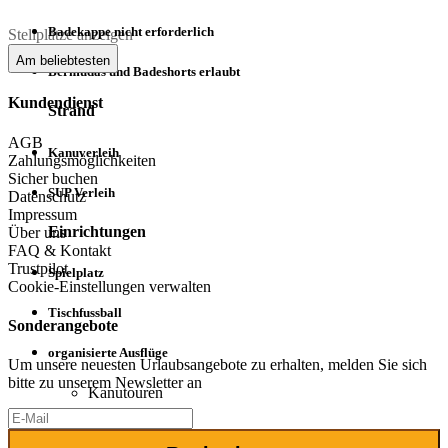
Badekappe nicht erforderlich
Stellplätze anzeigen
Am beliebtesten
Bermudas und Badeshorts erlaubt
Kundendienst
Strand
AGB
Kanuverleih
Zahlungsmöglichkeiten
Sicher buchen
SUP Verleih
Datenschutz
Impressum
Einrichtungen
Über uns
FAQ & Kontakt
Trustpilot
Spielplatz
Cookie-Einstellungen verwalten
Tischfussball
Sonderangebote
organisierte Ausflüge
Um unsere neuesten Urlaubsangebote zu erhalten, melden Sie sich
bitte zu unserem Newsletter an
Kanutouren
Sporteinrichtungen