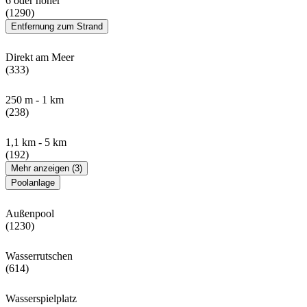
6 oder höher
(1290)
Entfernung zum Strand
Direkt am Meer
(333)
250 m - 1 km
(238)
1,1 km - 5 km
(192)
Mehr anzeigen (3)
Poolanlage
Außenpool
(1230)
Wasserrutschen
(614)
Wasserspielplatz