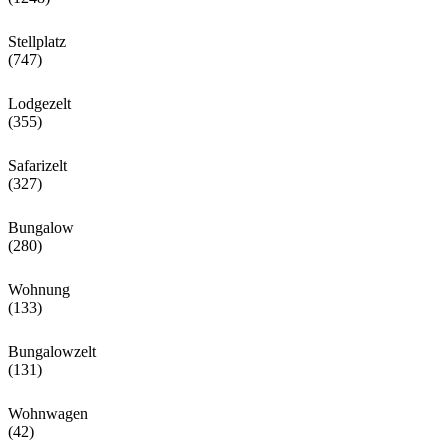
Stellplatz
(747)
Lodgezelt
(355)
Safarizelt
(327)
Bungalow
(280)
Wohnung
(133)
Bungalowzelt
(131)
Wohnwagen
(42)