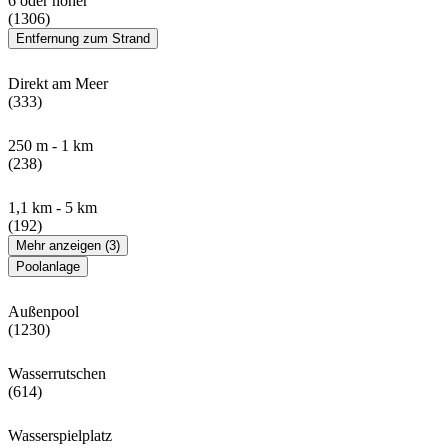
6 oder höher
(1306)
Entfernung zum Strand
Direkt am Meer
(333)
250 m - 1 km
(238)
1,1 km - 5 km
(192)
Mehr anzeigen (3)
Poolanlage
Außenpool
(1230)
Wasserrutschen
(614)
Wasserspielplatz