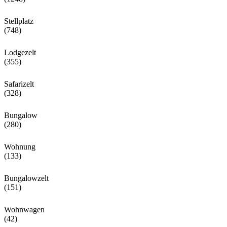
Stellplatz
(748)
Lodgezelt
(355)
Safarizelt
(328)
Bungalow
(280)
Wohnung
(133)
Bungalowzelt
(151)
Wohnwagen
(42)